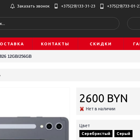
Заказать звонок
+375(29)‎133-31-23
+375(29)733-01-2
ОСТАВКА
КОНТАКТЫ
СКИДКИ
ГА
826 12GB/256GB
B
2600 BYN
Нет в наличии
Цвет
Серебристый
Серый