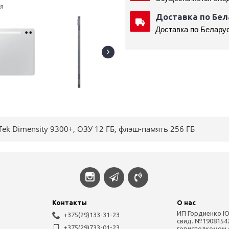
я
Доставка по Бел
Доставка по Беларус
Tek Dimensity 9300+, ОЗУ 12 ГБ, флэш-память 256 ГБ
Контакты
О нас
ИП Гордиенко Ю
+375(29)‎133-31-23
свид. №1908154
+375(29)733-01-23
горисполкомом от