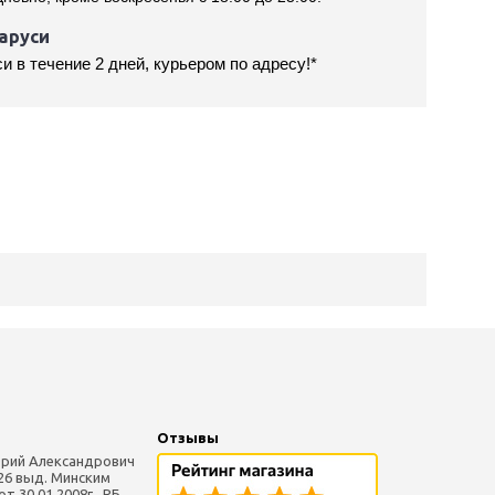
аруси
и в течение 2 дней, курьером по адресу!*
Отзывы
рий Александрович
26 выд. Минским
 30.01.2008г., РБ,